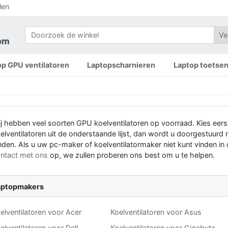
len
op GPU ventilatoren
Laptopscharnieren
Laptop toetse
j hebben veel soorten GPU koelventilatoren op voorraad. Kies eer
elventilatoren uit de onderstaande lijst, dan wordt u doorgestuur
nden. Als u uw pc-maker of koelventilatormaker niet kunt vinden in
ntact met ons
op, we zullen proberen ons best om u te helpen.
aptopmakers
elventilatoren voor Acer
Koelventilatoren voor Asus
elventilatoren voor Dell
Koelventilatoren voor Gigabyte