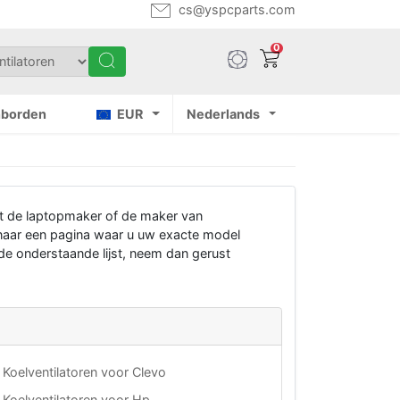
cs@yspcparts.com
0
nborden
EUR
Nederlands
st de laptopmaker of de maker van
d naar een pagina waar u uw exacte model
 de onderstaande lijst, neem dan gerust
Koelventilatoren voor Clevo
Koelventilatoren voor Hp