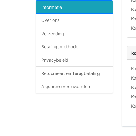
Informatie
Ko
Ko
Over ons
Ko
Verzending
Betalingsmethode
ko
Privacybeleid
Ko
Retourneert en Terugbetaling
Ko
Algemene voorwaarden
Ko
Ko
Ko