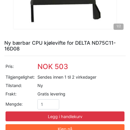
1
/2
Ny bærbar CPU kjølevifte for DELTA ND75C11-
16D08
NOK 503
Pris:
Tilgjengelighet:
Sendes innen 1 til 2 virkedager
Tilstand:
Ny
Frakt:
Gratis levering
Mengde:
Legg i handlekurv
Kjøp nå