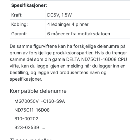
Spesifikasjoner:
Kraft:
DC5V, 1.5W
Kobling:
4 ledninger 4 pinner
Garanti:
6 måneder fra mottaksdatoen
De samme figurviftene kan ha forskjellige delenumre på
grunn av forskjellige produksjonspartier. Hvis du trenger
samme del som din gamle DELTA ND75C11-16D08 CPU
vifte, kan du legge igjen en melding når du legger inn en
bestilling, og legge ved produsentens navn og
spesifikasjoner.
Kompatible delenumre
MG70050V1-C160-S9A
ND75C11-16D08
610-00202
923-02539