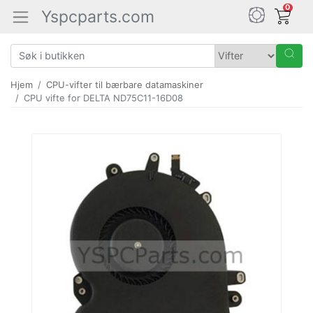
0
Yspcparts.com
Hjem
CPU-vifter til bærbare datamaskiner
CPU vifte for DELTA ND75C11-16D08