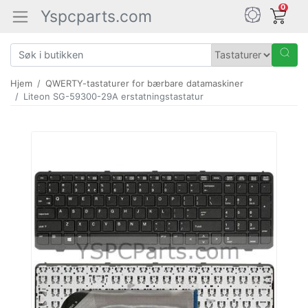
0
Yspcparts.com
Hjem
QWERTY-tastaturer for bærbare datamaskiner
Liteon SG-59300-29A erstatningstastatur