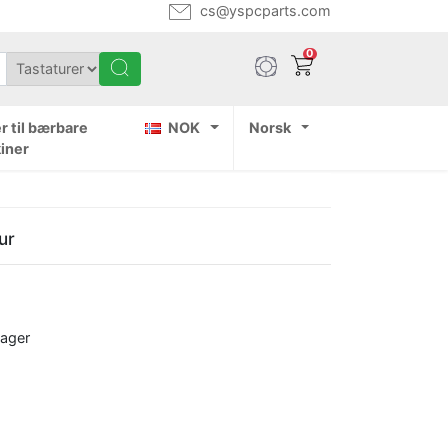
cs@yspcparts.com
0
r til bærbare
NOK
Norsk
iner
ur
dager