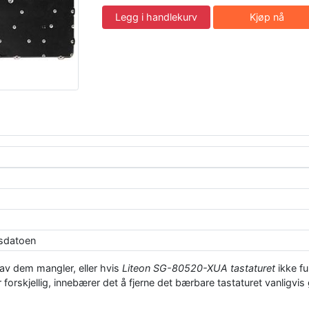
Legg i handlekurv
Kjøp nå
ksdatoen
 av dem mangler, eller hvis
Liteon SG-80520-XUA tastaturet
ikke fu
forskjellig, innebærer det å fjerne det bærbare tastaturet vanligvis