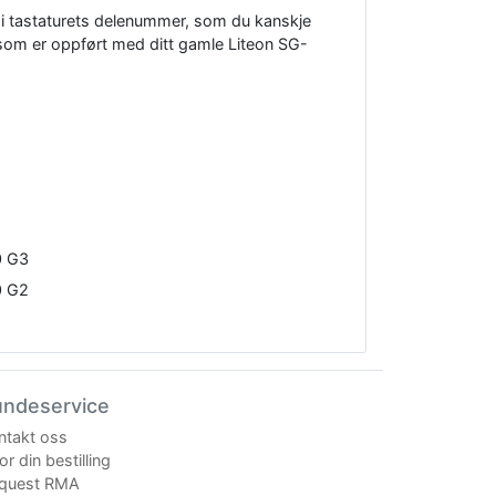
angi tastaturets delenummer, som du kanskje
e som er oppført med ditt gamle Liteon SG-
0 G3
0 G2
undeservice
ntakt oss
r din bestilling
quest RMA