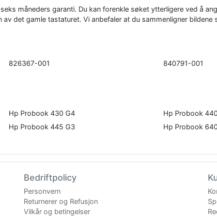
full seks måneders garanti. Du kan forenkle søket ytterligere ved å 
den av det gamle tastaturet. Vi anbefaler at du sammenligner bilden
826367-001
840791-001
Hp Probook 430 G4
Hp Probook 44
Hp Probook 445 G3
Hp Probook 64
Bedriftpolicy
K
Personvern
Ko
Returnerer og Refusjon
Spo
Vilkår og betingelser
Re