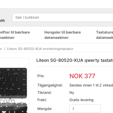
ifter til bærbare
Hengsler til bærbare
Tastature
maskiner
datamaskiner
datamask
er
Liteon SG-80520-XUA erstatningstastatur
Liteon SG-80520-XUA qwerty tastat
NOK 377
Pris:
Tilgjengelighet:
Sendes innen 1 til 2 virke
Tilstand:
Ny
Frakt:
Gratis levering
Mengde: