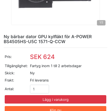
1
/2
Ny bärbar dator GPU kylfläkt för A-POWER
BS4505HS-U5C 1571-Q-CCW
SEK 624
Pris:
Tillgänglighet:
Fartyg inom 1 till 2 arbetsdagar
Skick:
Ny
Frakt:
Fri leverans
Antal:
Lägg i varukorg
Köp nu