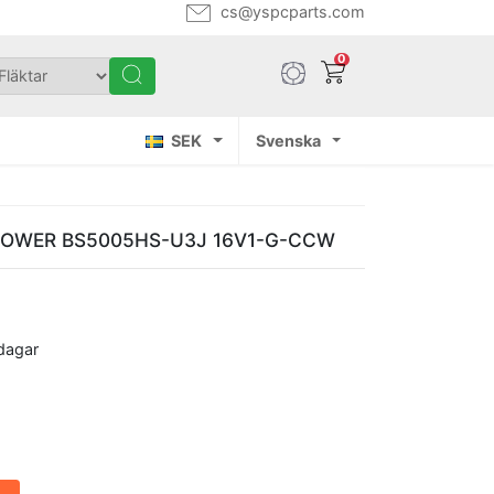
cs@yspcparts.com
0
SEK
Svenska
 A-POWER BS5005HS-U3J 16V1-G-CCW
sdagar