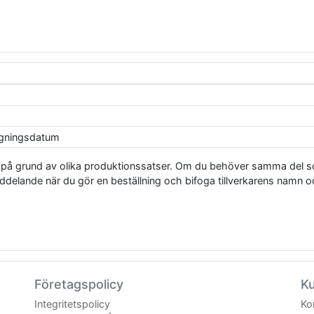
agningsdatum
er på grund av olika produktionssatser. Om du behöver samma d
elande när du gör en beställning och bifoga tillverkarens namn oc
Företagspolicy
K
Integritetspolicy
Ko