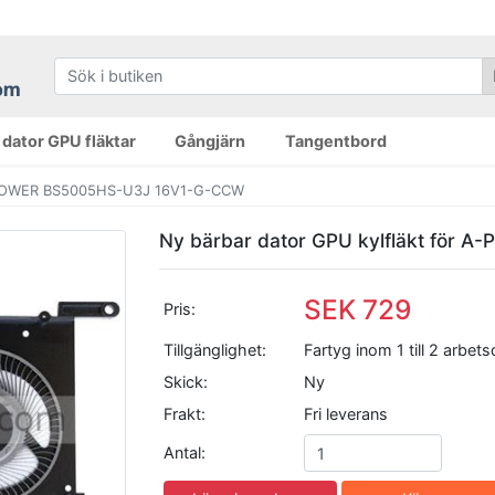
 dator GPU fläktar
Gångjärn
Tangentbord
-POWER BS5005HS-U3J 16V1-G-CCW
Ny bärbar dator GPU kylfläkt för
SEK 729
Pris:
Tillgänglighet:
Fartyg inom 1 till 2 arbet
Skick:
Ny
Frakt:
Fri leverans
Antal: