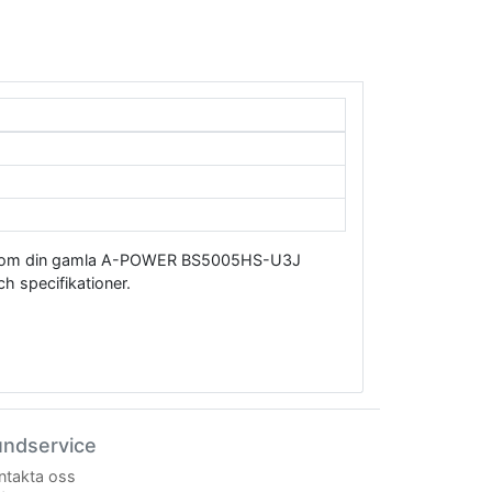
el som din gamla A-POWER BS5005HS-U3J
h specifikationer.
undservice
ntakta oss