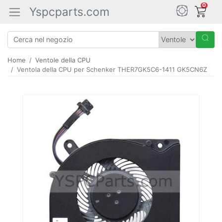
0
Yspcparts.com
Home
Ventole della CPU
Ventola della CPU per Schenker THER7GK5C6-1411 GK5CN6Z