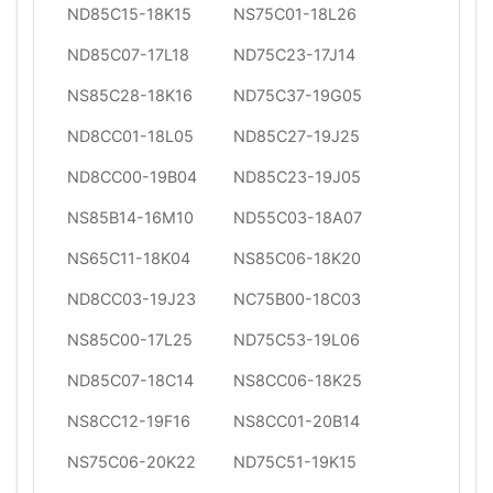
ND85C15-18K15
NS75C01-18L26
ND85C07-17L18
ND75C23-17J14
NS85C28-18K16
ND75C37-19G05
ND8CC01-18L05
ND85C27-19J25
ND8CC00-19B04
ND85C23-19J05
NS85B14-16M10
ND55C03-18A07
NS65C11-18K04
NS85C06-18K20
ND8CC03-19J23
NC75B00-18C03
NS85C00-17L25
ND75C53-19L06
ND85C07-18C14
NS8CC06-18K25
NS8CC12-19F16
NS8CC01-20B14
NS75C06-20K22
ND75C51-19K15