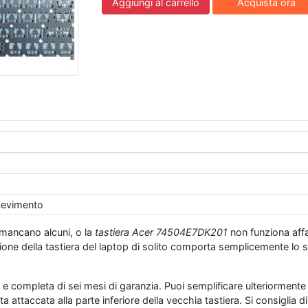
Aggiungi al carrello
Acquista ora
icevimento
e mancano alcuni, o la
tastiera Acer 74504E7DK201
non funziona affat
ione della tastiera del laptop di solito comporta semplicemente lo s
 e completa di sei mesi di garanzia. Puoi semplificare ulteriormente 
tta attaccata alla parte inferiore della vecchia tastiera. Si consigli