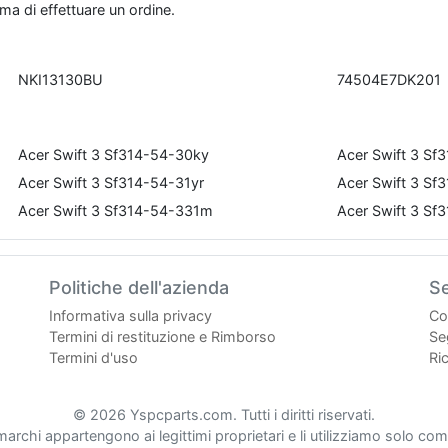
a di effettuare un ordine.
NKI13130BU
74504E7DK201
Acer Swift 3 Sf314-54-30ky
Acer Swift 3 Sf
Acer Swift 3 Sf314-54-31yr
Acer Swift 3 S
Acer Swift 3 Sf314-54-331m
Acer Swift 3 Sf
Politiche dell'azienda
Se
Informativa sulla privacy
Co
Termini di restituzione e Rimborso
Seg
Termini d'uso
Ri
© 2026 Yspcparts.com. Tutti i diritti riservati.
 marchi appartengono ai legittimi proprietari e li utilizziamo solo come