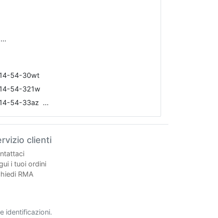
314-54-30wt
f314-54-321w
314-54-33az
rvizio clienti
ntattaci
ui i tuoi ordini
chiedi RMA
 identificazioni.