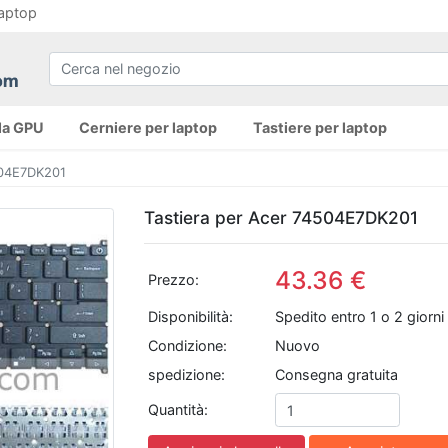
laptop
la GPU
Cerniere per laptop
Tastiere per laptop
504E7DK201
Tastiera per Acer 74504E7DK201
43.36 €
Prezzo:
Disponibilità:
Spedito entro 1 o 2 giorni 
Condizione:
Nuovo
spedizione:
Consegna gratuita
Quantità: