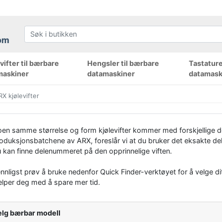
ifter til bærbare
Hengsler til bærbare
Tastature
maskiner
datamaskiner
datamask
RX kjølevifter
en samme størrelse og form kjølevifter kommer med forskjellige de
oduksjonsbatchene av ARX, foreslår vi at du bruker det eksakte del
 kan finne delenummeret på den opprinnelige viften.
nnligst prøv å bruke nedenfor Quick Finder-verktøyet for å velge di
elper deg med å spare mer tid.
elg bærbar modell