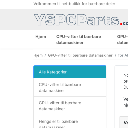
Velkommen til nettbutikk for bærbare deler
Hjem
CPU-vifter til bærbare
GPU-v
datamaskiner
data
Hjem
GPU-vifter til bærbare datamaskiner
for A
Alle Kategorier
No
pr
CPU-vifter til bærbare
Du
datamaskiner
Ve
GPU-vifter til bærbare
hj
datamaskiner
Hengsler til bærbare
V
datamaskiner