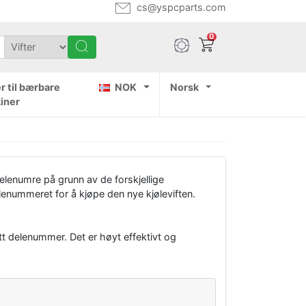
cs@yspcparts.com
0
r til bærbare
NOK
Norsk
iner
lenumre på grunn av de forskjellige
enummeret for å kjøpe den nye kjøleviften.
tt delenummer. Det er høyt effektivt og