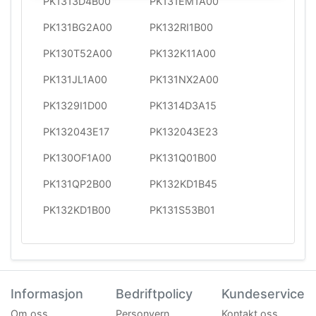
PK1313D4B00
PK131EM1A00
PK131BG2A00
PK132RI1B00
PK130T52A00
PK132K11A00
PK131JL1A00
PK131NX2A00
PK1329I1D00
PK1314D3A15
PK132043E17
PK132043E23
PK130OF1A00
PK131Q01B00
PK131QP2B00
PK132KD1B45
PK132KD1B00
PK131S53B01
Informasjon
Bedriftpolicy
Kundeservice
Om oss
Personvern
Kontakt oss