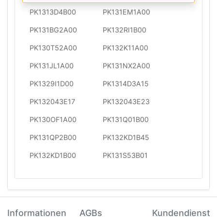
PK1313D4B00
PK131EM1A00
PK131BG2A00
PK132RI1B00
PK130T52A00
PK132K11A00
PK131JL1A00
PK131NX2A00
PK1329I1D00
PK1314D3A15
PK132043E17
PK132043E23
PK130OF1A00
PK131Q01B00
PK131QP2B00
PK132KD1B45
PK132KD1B00
PK131S53B01
Informationen
AGBs
Kundendienst