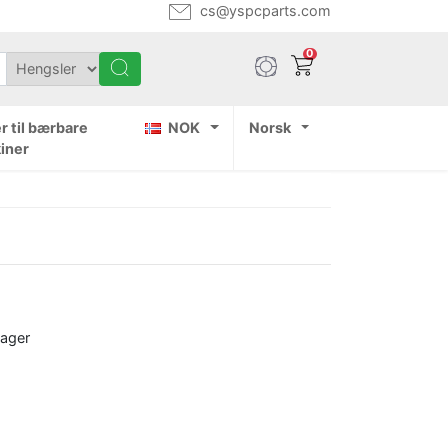
cs@yspcparts.com
0
r til bærbare
NOK
Norsk
iner
dager