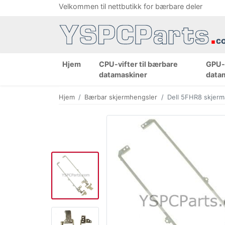
Velkommen til nettbutikk for bærbare deler
Hjem
CPU-vifter til bærbare
GPU-v
datamaskiner
data
Hjem
Bærbar skjermhengsler
Dell 5FHR8 skjerm