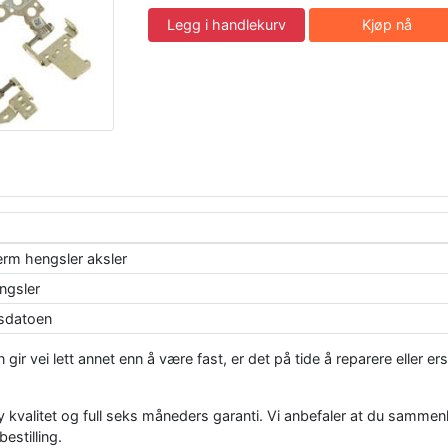
Legg i handlekurv
Kjøp nå
erm hengsler aksler
ngsler
ksdatoen
ir vei lett annet enn å være fast, er det på tide å reparere eller er
 kvalitet og full seks måneders garanti. Vi anbefaler at du samme
estilling.