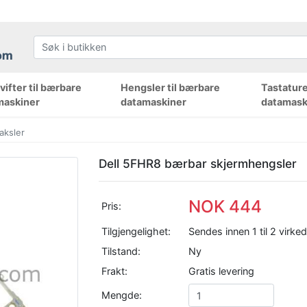
ifter til bærbare
Hengsler til bærbare
Tastature
maskiner
datamaskiner
datamask
aksler
Dell 5FHR8 bærbar skjermhengsler
NOK 444
Pris:
Tilgjengelighet:
Sendes innen 1 til 2 virke
Tilstand:
Ny
Frakt:
Gratis levering
Mengde: