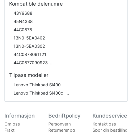
Kompatible delenumre
43Y9688
45N4338
44C0878
13N0-5EA0402
13N0-5EA0302
44C0878091121
44C0877090923
Tilpass modeller
Lenovo Thinkpad Sl400
Lenovo Thinkpad Sl400c
Informasjon
Bedriftpolicy
Kundeservice
Om oss
Personvern
Kontakt oss
Frakt
Returnerer og
Spor din bestilling