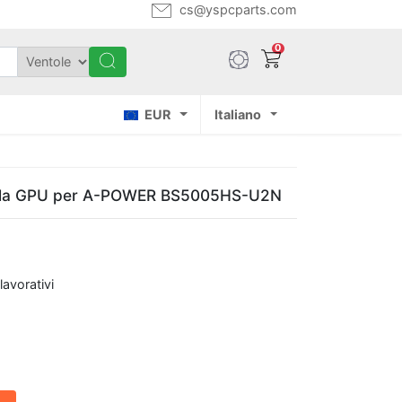
cs@yspcparts.com
0
EUR
Italiano
della GPU per A-POWER BS5005HS-U2N
lavorativi