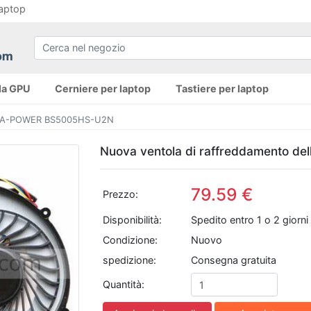
laptop
la GPU
Cerniere per laptop
Tastiere per laptop
er A-POWER BS5005HS-U2N
Nuova ventola di raffreddamento 
79.59 €
Prezzo:
Disponibilità:
Spedito entro 1 o 2 giorni 
Condizione:
Nuovo
spedizione:
Consegna gratuita
Quantità: