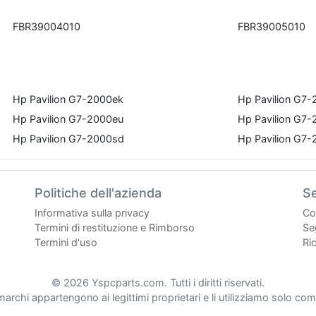
FBR39004010
FBR39005010
Hp Pavilion G7-2000ek
Hp Pavilion G7
Hp Pavilion G7-2000eu
Hp Pavilion G7
Hp Pavilion G7-2000sd
Hp Pavilion G7
Politiche dell'azienda
Se
Informativa sulla privacy
Co
Termini di restituzione e Rimborso
Seg
Termini d'uso
Ri
© 2026 Yspcparts.com. Tutti i diritti riservati.
 marchi appartengono ai legittimi proprietari e li utilizziamo solo come