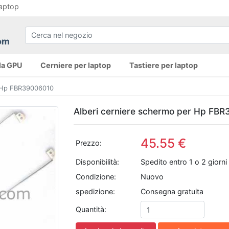
laptop
la GPU
Cerniere per laptop
Tastiere per laptop
o Hp FBR39006010
Alberi cerniere schermo per Hp FB
45.55 €
Prezzo:
Disponibilità:
Spedito entro 1 o 2 giorni 
Condizione:
Nuovo
spedizione:
Consegna gratuita
Quantità: