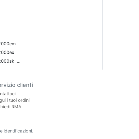
-2000em
-2000ex
-2000sk
rvizio clienti
ntattaci
ui i tuoi ordini
chiedi RMA
 identificazioni.