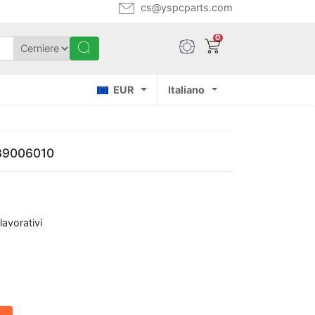
cs@yspcparts.com
0
EUR
Italiano
R39006010
lavorativi