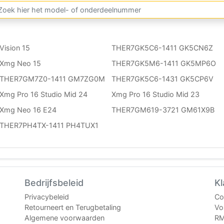
Vision 15
THER7GK5C6-1411 GK5CN6Z
Xmg Neo 15
THER7GK5M6-1411 GK5MP6O
THER7GM7Z0-1411 GM7ZG0M
THER7GK5C6-1431 GK5CP6V
Xmg Pro 16 Studio Mid 24
Xmg Pro 16 Studio Mid 23
Xmg Neo 16 E24
THER7GM619-3721 GM61X9B
THER7PH4TX-1411 PH4TUX1
Bedrijfsbeleid
Kl
Privacybeleid
Co
Retourneert en Terugbetaling
Vol
Algemene voorwaarden
RM