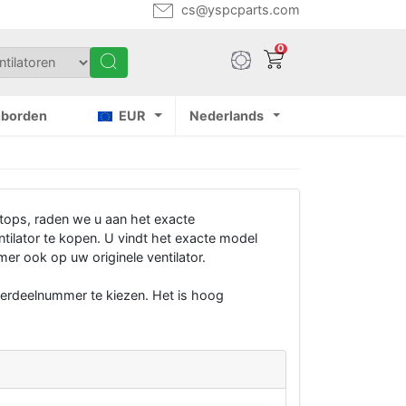
cs@yspcparts.com
0
nborden
EUR
Nederlands
tops, raden we u aan het exacte
ilator te kopen. U vindt het exacte model
r ook op uw originele ventilator.
derdeelnummer te kiezen. Het is hoog