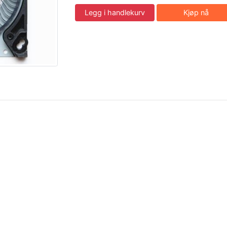
Legg i handlekurv
Kjøp nå