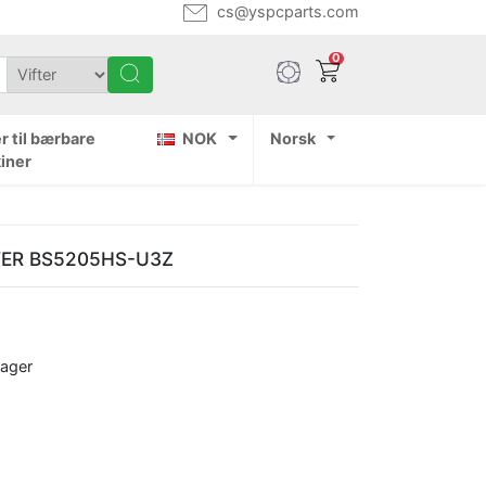
cs@yspcparts.com
0
r til bærbare
NOK
Norsk
iner
OWER BS5205HS-U3Z
dager