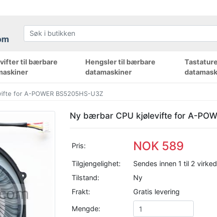
ifter til bærbare
Hengsler til bærbare
Tastature
maskiner
datamaskiner
datamask
vifte for A-POWER BS5205HS-U3Z
Ny bærbar CPU kjølevifte for A-P
NOK 589
Pris:
Tilgjengelighet:
Sendes innen 1 til 2 virke
Tilstand:
Ny
Frakt:
Gratis levering
Mengde: