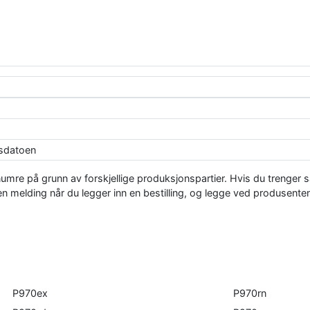
ksdatoen
enumre på grunn av forskjellige produksjonspartier. Hvis du tren
 melding når du legger inn en bestilling, og legge ved produsenten
P970ex
P970rn