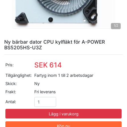
1
/2
Ny bärbar dator CPU kylfläkt för A-POWER
BS5205HS-U3Z
SEK 614
Pris:
Tillgänglighet:
Fartyg inom 1 till 2 arbetsdagar
Skick:
Ny
Frakt:
Fri leverans
Antal:
Lägg i varukorg
Köp nu