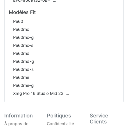
EFC-90091S2-0BH
Modèles Fit
Pe60
Pe60rnc
Pe60rnc-g
Pe60rnc-s
Pe60rnd
Pe60rnd-g
Pe60rnd-s
Pe60rne
Pe60rne-g
Xmg Pro 16 Studio Mid 23
Information
Politiques
Service
Clients
À propos de
Confidentialité